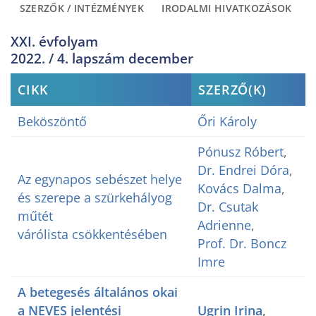
SZERZŐK / INTÉZMÉNYEK
IRODALMI HIVATKOZÁSOK
XXI. évfolyam
2022. / 4. lapszám december
CIKK
SZERZŐ(K)
Beköszöntő
Őri Károly
Pónusz Róbert
,
Dr. Endrei Dóra
,
Az egynapos sebészet helye
Kovács Dalma
,
és szerepe a szürkehályog
Dr. Csutak
műtét
Adrienne
,
várólista csökkentésében
Prof. Dr. Boncz
Imre
A betegesés általános okai
a NEVES jelentési
Ugrin Irina
,