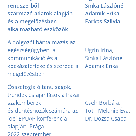
rendszerből
Sinka Lászlóné
származó adatok alapján
Adamik Erika,
és a megelőzésben
Farkas Szilvia
alkalmazható eszközök
A dolgozói bántalmazás az
egészségügyben, a
Ugrin Irina
,
kommunikáció és a
Sinka Lászlóné
kockázatértékelés szerepe a
Adamik Erika
megelőzésben
Összefoglaló tanulságok,
trendek és ajánlások a hazai
szakemberek
Cseh Borbála
,
és döntéshozók számára az
Tóth Melanie Éva
,
idei EPUAP konferencia
Dr. Dózsa Csaba
alapján, Prága
2022 szeptember