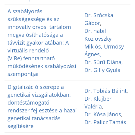
A szabályozás
Dr. Szócska
szükségessége és az
Gábor
,
innovatív orvosi tartalom
Dr. habil
megvalósíthatósága a
Kozlovszky
távvizit gyakorlatában: A
Miklós,
Ürmösy
virtuális rendelő
Ágnes
,
(ViRe) fenntartható
Dr. Sűrű Diána
,
működésének szabályozási
Dr. Gilly Gyula
szempontjai
Digitalizáció szerepe a
Dr. Tobiás Bálint
,
genetikai vizsgálatokban:
Dr. Klujber
döntéstámogató
Valéria
,
rendszer fejlesztése a hazai
Dr. Kósa János
,
genetikai tanácsadás
Dr. Palicz Tamás
segítésére