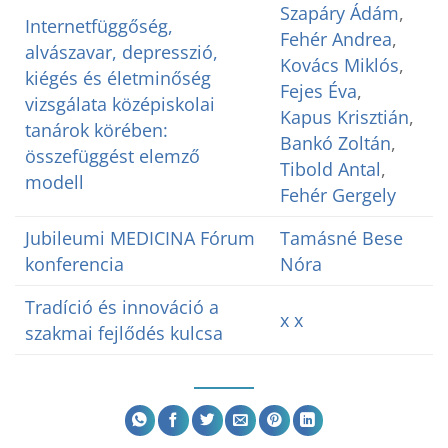
Szapáry Ádám
,
Internetfüggőség,
Fehér Andrea
,
alvászavar, depresszió,
Kovács Miklós
,
kiégés és életminőség
Fejes Éva
,
vizsgálata középiskolai
Kapus Krisztián
,
tanárok körében:
Bankó Zoltán
,
összefüggést elemző
Tibold Antal
,
modell
Fehér Gergely
Jubileumi MEDICINA Fórum
Tamásné Bese
konferencia
Nóra
Tradíció és innováció a
x x
szakmai fejlődés kulcsa