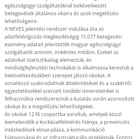
egészségügyi szolgáltatóknál bekövetkezett
betegesések általános okaira és azok megelőzési
lehetőségeire.
A NEVES jelentési rendszer indulása óta az
adatfeldolgozás megkezdéségig 15 077 betegesési
esemény adatait jelentették magyar egészségügyi
szolgáltatók anonim, önkéntes módon. Ezeket az
adatokat statisztikailag elemeztük, és
minőségfejlesztési technikákat is alkalmazva kerestük a
bekövetkezésükben szerepet játszó okokat. A
vonatkozó szakirodalmak áttekintésével és a szakértői
egyeztetésekkel szerzett további ismereteinket is
felhasználva rendszereztük a kutatás során azonosított
okokat és a megelőzési lehetőségeket.
Az okokat 12 fő csoportba soroltuk, amelyek közül
kiemelendők a kockázatfelmérés hiánya, a prevenciós
intézkedések elmaradása, a kommunikáció
hiányosságai és az infrastrukturális problémák. Fontos