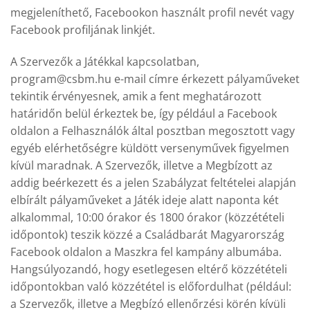
megjeleníthető, Facebookon használt profil nevét vagy
Facebook profiljának linkjét.
A Szervezők a Játékkal kapcsolatban,
program@csbm.hu e-mail címre érkezett pályaműveket
tekintik érvényesnek, amik a fent meghatározott
határidőn belül érkeztek be, így például a Facebook
oldalon a Felhasználók által posztban megosztott vagy
egyéb elérhetőségre küldött versenyművek figyelmen
kívül maradnak. A Szervezők, illetve a Megbízott az
addig beérkezett és a jelen Szabályzat feltételei alapján
elbírált pályaműveket a Játék ideje alatt naponta két
alkalommal, 10:00 órakor és 1800 órakor (közzétételi
időpontok) teszik közzé a Családbarát Magyarország
Facebook oldalon a Maszkra fel kampány albumába.
Hangsúlyozandó, hogy esetlegesen eltérő közzétételi
időpontokban való közzététel is előfordulhat (például:
a Szervezők, illetve a Megbízó ellenőrzési körén kívüli