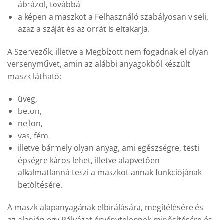
ábrázol, továbbá
a képen a maszkot a Felhasználó szabályosan viseli,
azaz a száját és az orrát is eltakarja.
A Szervezők, illetve a Megbízott nem fogadnak el olyan
versenyművet, amin az alábbi anyagokból készült
maszk látható:
üveg,
beton,
nejlon,
vas, fém,
illetve bármely olyan anyag, ami egészségre, testi
épségre káros lehet, illetve alapvetően
alkalmatlanná teszi a maszkot annak funkciójának
betöltésére.
A maszk alapanyagának elbírálására, megítélésére és
az alapján egy Pályázat érvénytelennek minősítésére és