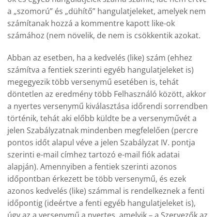
a „szomorú” és „dühítő” hangulatjeleket, amelyek nem
számítanak hozzá a kommentre kapott like-ok
számához (nem növelik, de nem is csökkentik azokat.
Abban az esetben, ha a kedvelés (like) szám (ehhez
számítva a fentiek szerinti egyéb hangulatjeleket is)
megegyezik több versenymű esetében is, tehát
döntetlen az eredmény több Felhasználó között, akkor
a nyertes versenymű kiválasztása időrendi sorrendben
történik, tehát aki előbb küldte be a versenyművét a
jelen Szabályzatnak mindenben megfelelően (percre
pontos időt alapul véve a jelen Szabályzat IV. pontja
szerinti e-mail címhez tartozó e-mail fiók adatai
alapján). Amennyiben a fentiek szerinti azonos
időpontban érkezett be több versenymű, és ezek
azonos kedvelés (like) számmal is rendelkeznek a fenti
időpontig (ideértve a fenti egyéb hangulatjeleket is),
úgy az a versenymű a nyertes, amelyik – a Szervezők az