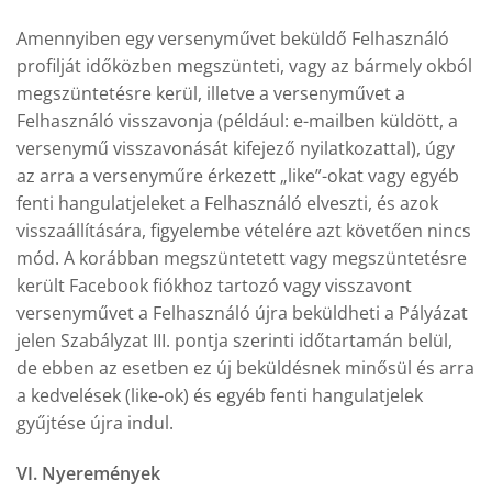
Amennyiben egy versenyművet beküldő Felhasználó
profilját időközben megszünteti, vagy az bármely okból
megszüntetésre kerül, illetve a versenyművet a
Felhasználó visszavonja (például: e-mailben küldött, a
versenymű visszavonását kifejező nyilatkozattal), úgy
az arra a versenyműre érkezett „like”-okat vagy egyéb
fenti hangulatjeleket a Felhasználó elveszti, és azok
visszaállítására, figyelembe vételére azt követően nincs
mód. A korábban megszüntetett vagy megszüntetésre
került Facebook fiókhoz tartozó vagy visszavont
versenyművet a Felhasználó újra beküldheti a Pályázat
jelen Szabályzat III. pontja szerinti időtartamán belül,
de ebben az esetben ez új beküldésnek minősül és arra
a kedvelések (like-ok) és egyéb fenti hangulatjelek
gyűjtése újra indul.
VI. Nyeremények