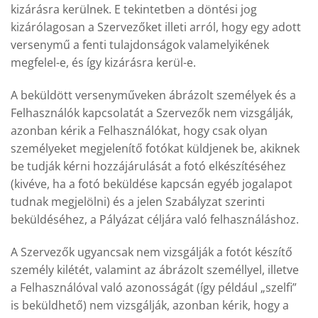
kizárásra kerülnek. E tekintetben a döntési jog
kizárólagosan a Szervezőket illeti arról, hogy egy adott
versenymű a fenti tulajdonságok valamelyikének
megfelel-e, és így kizárásra kerül-e.
A beküldött versenyműveken ábrázolt személyek és a
Felhasználók kapcsolatát a Szervezők nem vizsgálják,
azonban kérik a Felhasználókat, hogy csak olyan
személyeket megjelenítő fotókat küldjenek be, akiknek
be tudják kérni hozzájárulását a fotó elkészítéséhez
(kivéve, ha a fotó beküldése kapcsán egyéb jogalapot
tudnak megjelölni) és a jelen Szabályzat szerinti
beküldéséhez, a Pályázat céljára való felhasználáshoz.
A Szervezők ugyancsak nem vizsgálják a fotót készítő
személy kilétét, valamint az ábrázolt személlyel, illetve
a Felhasználóval való azonosságát (így például „szelfi”
is beküldhető) nem vizsgálják, azonban kérik, hogy a