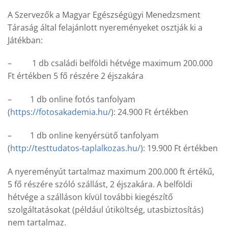
A Szervezők a Magyar Egészségügyi Menedzsment
Táraság által felajánlott nyereményeket osztják ki a
Játékban:
– 1 db családi belföldi hétvége maximum 200.000
Ft értékben 5 fő részére 2 éjszakára
– 1 db online fotós tanfolyam
(
https://fotosakademia.hu/
): 24.900 Ft értékben
– 1 db online kenyérsütő tanfolyam
(
http://testtudatos-taplalkozas.hu/
): 19.900 Ft értékben
A nyereményút tartalmaz maximum 200.000 ft értékű,
5 fő részére szóló szállást, 2 éjszakára. A belföldi
hétvége a szálláson kívül további kiegészítő
szolgáltatásokat (például útiköltség, utasbiztosítás)
nem tartalmaz.