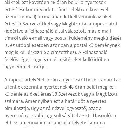
akiknek ezt követően 48 órán belül, a nyertesek
értesítésekor megadott címen elektronikus levél
üzenet (e-mail) formájában fel kell venniük az őket
értesítő Szervezőkkel vagy Megbízottal a kapcsolatot
(ideértve a Felhasználó által választott más e-mail
címről való e-mail vagy postai küldemény megküldését
is, ez utóbbi esetben azonban a postai küldeménynek
meg is kell érkeznie a címzetthez). A Felhasználó
felelőssége, hogy ezen értesítéseket kellő időben
figyelemmel kísérje.
A kapcsolatfelvétel során a nyertestől bekért adatokat
a fentiek szerint a nyertesnek 48 órán belül meg kell
küldenie az őket értesítő Szervezők vagy a Megbízott
számára. Amennyiben ezt a határidőt a nyertes
elmulasztja, úgy az rá nézve jogvesztő, azaz a
nyereményre való jogosultságát elveszti. Hasonlóan
ehhez, amennyiben a kapcsolatfelvétel során a