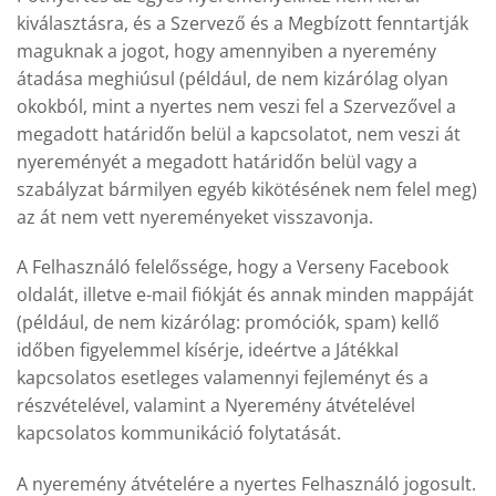
kiválasztásra, és a Szervező és a Megbízott fenntartják
maguknak a jogot, hogy amennyiben a nyeremény
átadása meghiúsul (például, de nem kizárólag olyan
okokból, mint a nyertes nem veszi fel a Szervezővel a
megadott határidőn belül a kapcsolatot, nem veszi át
nyereményét a megadott határidőn belül vagy a
szabályzat bármilyen egyéb kikötésének nem felel meg)
az át nem vett nyereményeket visszavonja.
A Felhasználó felelőssége, hogy a Verseny Facebook
oldalát, illetve e-mail fiókját és annak minden mappáját
(például, de nem kizárólag: promóciók, spam) kellő
időben figyelemmel kísérje, ideértve a Játékkal
kapcsolatos esetleges valamennyi fejleményt és a
részvételével, valamint a Nyeremény átvételével
kapcsolatos kommunikáció folytatását.
A nyeremény átvételére a nyertes Felhasználó jogosult.