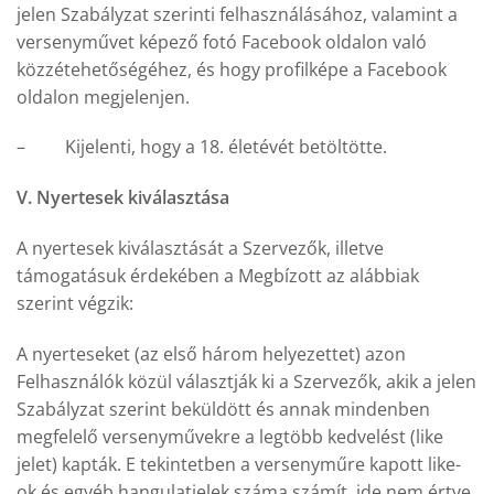
jelen Szabályzat szerinti felhasználásához, valamint a
versenyművet képező fotó Facebook oldalon való
közzétehetőségéhez, és hogy profilképe a Facebook
oldalon megjelenjen.
– Kijelenti, hogy a 18. életévét betöltötte.
V. Nyertesek kiválasztása
A nyertesek kiválasztását a Szervezők, illetve
támogatásuk érdekében a Megbízott az alábbiak
szerint végzik:
A nyerteseket (az első három helyezettet) azon
Felhasználók közül választják ki a Szervezők, akik a jelen
Szabályzat szerint beküldött és annak mindenben
megfelelő versenyművekre a legtöbb kedvelést (like
jelet) kapták. E tekintetben a versenyműre kapott like-
ok és egyéb hangulatjelek száma számít, ide nem értve