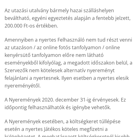
Az utazási utalvány bármely hazai szálláshelyen
beváltható, egyéni egyeztetés alapján a fentebb jelzett,
200.000 Ft-os értékben.
Amennyiben a nyertes Felhasználó nem tud részt venni
az utazáson / az online fotós tanfolyamon / online
kenyérsütő tanfolyamon előre nem látható
eseményekből kifolyólag, a megadott időszakon belül, a
Szervezők nem kötelesek alternatív nyereményt
felajánlani a nyertesnek. Ilyen esetben a nyertes elesik
nyereményétől.
A Nyeremények 2020. december 31-ig érvényesek. Ez
időpontig felhasználhatók és igénybe vehetők.
A Nyeremények esetében, a költségkeret túllépése
esetén a nyertes Játékos köteles megfizetni a
különbözetet. A meghatározott költségkeretnél kisebb