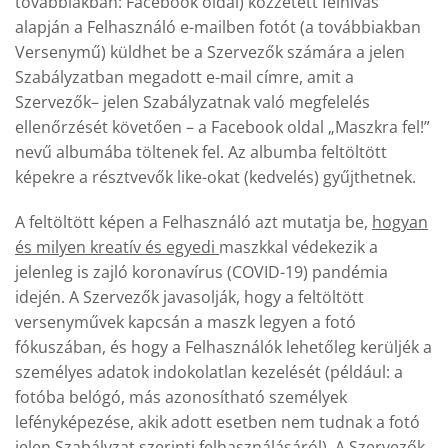
továbbiakban: Facebook oldal) közzétett felhívás
alapján a Felhasználó e-mailben fotót (a továbbiakban
Versenymű) küldhet be a Szervezők számára a jelen
Szabályzatban megadott e-mail címre, amit a
Szervezők– jelen Szabályzatnak való megfelelés
ellenőrzését követően – a Facebook oldal „Maszkra fel!”
nevű albumába töltenek fel. Az albumba feltöltött
képekre a résztvevők like-okat (kedvelés) gyűjthetnek.
A feltöltött képen a Felhasználó azt mutatja be,
hogyan
és milyen kreatív és egyedi
maszkkal védekezik a
jelenleg is zajló koronavírus (COVID-19) pandémia
idején. A Szervezők javasolják, hogy a feltöltött
versenyművek kapcsán a maszk legyen a fotó
fókuszában, és hogy a Felhasználók lehetőleg kerüljék a
személyes adatok indokolatlan kezelését (például: a
fotóba belógó, más azonosítható személyek
lefényképezése, akik adott esetben nem tudnak a fotó
jelen Szabályzat szerinti felhasználásáról). A Szervezők