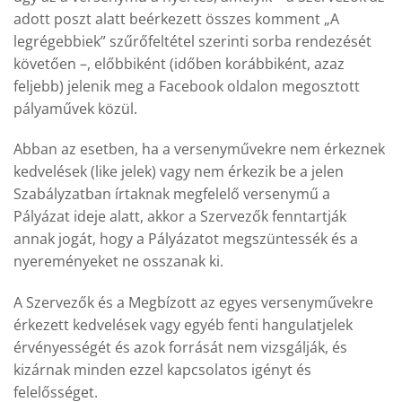
adott poszt alatt beérkezett összes komment „A
legrégebbiek” szűrőfeltétel szerinti sorba rendezését
követően –, előbbiként (időben korábbiként, azaz
feljebb) jelenik meg a Facebook oldalon megosztott
pályaművek közül.
Abban az esetben, ha a versenyművekre nem érkeznek
kedvelések (like jelek) vagy nem érkezik be a jelen
Szabályzatban írtaknak megfelelő versenymű a
Pályázat ideje alatt, akkor a Szervezők fenntartják
annak jogát, hogy a Pályázatot megszüntessék és a
nyereményeket ne osszanak ki.
A Szervezők és a Megbízott az egyes versenyművekre
érkezett kedvelések vagy egyéb fenti hangulatjelek
érvényességét és azok forrását nem vizsgálják, és
kizárnak minden ezzel kapcsolatos igényt és
felelősséget.