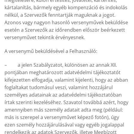
megítélésére, külön értesítés, jóvátétel, kártérítés,
kártalanítás, bármely egyéb kompenzáció és indokolás
nélkül, a Szervezők fenntartják maguknak a jogot.
Azonos vagy nagyon hasonló versenyművek beküldése
esetén a Szervezők az időrendben először beérkezett
versenyművet tekintik érvényesnek.
A versenymű beküldésével a Felhasználó:
– a jelen Szabályzatot, különösen az annak XII.
pontjában meghatározott adatvédelmi tájékoztatót
kifejezetten elfogadja, valamint kijelenti, hogy az abban
foglaltakat tudomásul veszi, valamint hozzájárul
személyes adatainak az adatvédelmi tájékoztatóban
írtak szerinti kezeléséhez. Szavatol továbbá azért, hogy
amennyiben más személy adatait adta meg (például:
más is szerepel a versenyművet képező fotón), úgy
ezen személy hozzájárulásával vagy egyéb jogalappal
rendelkezik az adatok Szervezők, illetve Megbízott