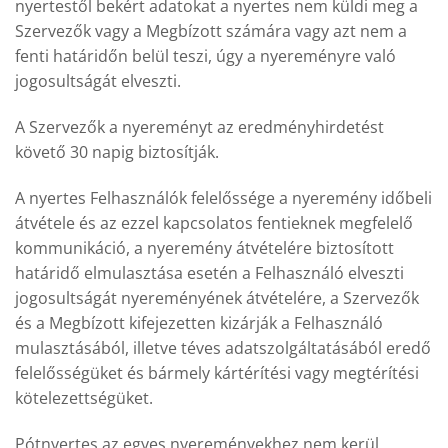
nyertestől bekért adatokat a nyertes nem küldi meg a
Szervezők vagy a Megbízott számára vagy azt nem a
fenti határidőn belül teszi, úgy a nyereményre való
jogosultságát elveszti.
A Szervezők a nyereményt az eredményhirdetést
követő 30 napig biztosítják.
A nyertes Felhasználók felelőssége a nyeremény időbeli
átvétele és az ezzel kapcsolatos fentieknek megfelelő
kommunikáció, a nyeremény átvételére biztosított
határidő elmulasztása esetén a Felhasználó elveszti
jogosultságát nyereményének átvételére, a Szervezők
és a Megbízott kifejezetten kizárják a Felhasználó
mulasztásából, illetve téves adatszolgáltatásából eredő
felelősségüket és bármely kártérítési vagy megtérítési
kötelezettségüket.
Pótnyertes az egyes nyereményekhez nem kerül