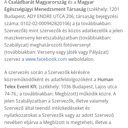
A
Családbarát Magyarország
és a
Magyar
Egészségügyi Menedzsment Társaság
(székhely: 1201
Budapest, ADY ENDRE UTCA 206; társaság bejegyzési
száma: 0102-02-000942820106) a
(
a továbbiakban:
Szervezők) mint szervezők és közös adatkezelők a jelen
maszkverseny keretszabályzatban (továbbiakban:
Szabályzat) meghatározott fotóversenyt
(továbbiakban: Verseny vagy Játék vagy Pályázat)
szervez a
www.facebook.com
weboldalon.
A szervezés során a Szervezők kérésére
közreműködőként és adatfeldolgozóként a
Human
Telex Event Kft.
(székhely: 1036 Budapest, Lajos utca
74-76.; a továbbiakban: Megbízott) működik közre. A
jelen Szabályzatban a Szervezők, illetve valamely
Szervező által teendő intézkedéseket és
nyilatkozatokat a Szervezők vagy az adott Szervező
nevében eljárva a Megbízott is megteheti, illetve a