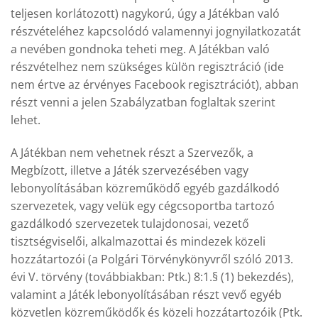
teljesen korlátozott) nagykorú, úgy a Játékban való
részvételéhez kapcsolódó valamennyi jognyilatkozatát
a nevében gondnoka teheti meg. A Játékban való
részvételhez nem szükséges külön regisztráció (ide
nem értve az érvényes Facebook regisztrációt), abban
részt venni a jelen Szabályzatban foglaltak szerint
lehet.
A Játékban nem vehetnek részt a Szervezők, a
Megbízott, illetve a Játék szervezésében vagy
lebonyolításában közreműködő egyéb gazdálkodó
szervezetek, vagy velük egy cégcsoportba tartozó
gazdálkodó szervezetek tulajdonosai, vezető
tisztségviselői, alkalmazottai és mindezek közeli
hozzátartozói (a Polgári Törvénykönyvről szóló 2013.
évi V. törvény (továbbiakban: Ptk.) 8:1.§ (1) bekezdés),
valamint a Játék lebonyolításában részt vevő egyéb
közvetlen közreműködők és közeli hozzátartozóik (Ptk.