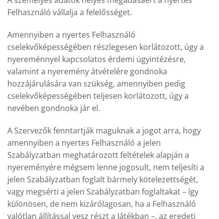
A személyes adatok helyes megadásáért a nyertes
Felhasználó vállalja a felelősséget.
Amennyiben a nyertes Felhasználó
cselekvőképességében részlegesen korlátozott, úgy a
nyereménnyel kapcsolatos érdemi ügyintézésre,
valamint a nyeremény átvételére gondnoka
hozzájárulására van szükség, amennyiben pedig
cselekvőképességében teljesen korlátozott, úgy a
nevében gondnoka jár el.
A Szervezők fenntartják maguknak a jogot arra, hogy
amennyiben a nyertes Felhasználó a jelen
Szabályzatban meghatározott feltételek alapján a
nyereményére mégsem lenne jogosult, nem teljesíti a
jelen Szabályzatban foglalt bármely kötelezettségét,
vagy megsérti a jelen Szabályzatban foglaltakat – így
különösen, de nem kizárólagosan, ha a Felhasználó
valótlan állítással vesz részt a Játékban –, az eredeti