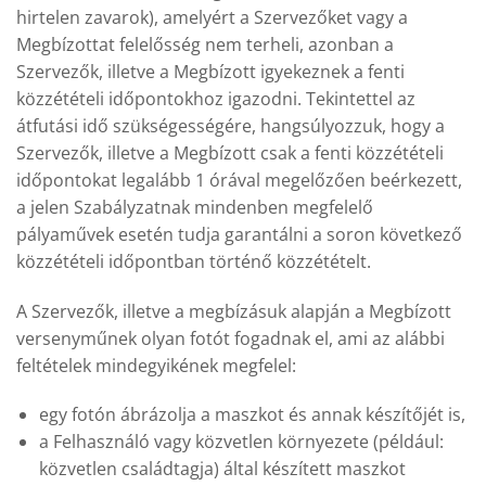
hirtelen zavarok), amelyért a Szervezőket vagy a
Megbízottat felelősség nem terheli, azonban a
Szervezők, illetve a Megbízott igyekeznek a fenti
közzétételi időpontokhoz igazodni. Tekintettel az
átfutási idő szükségességére, hangsúlyozzuk, hogy a
Szervezők, illetve a Megbízott csak a fenti közzétételi
időpontokat legalább 1 órával megelőzően beérkezett,
a jelen Szabályzatnak mindenben megfelelő
pályaművek esetén tudja garantálni a soron következő
közzétételi időpontban történő közzétételt.
A Szervezők, illetve a megbízásuk alapján a Megbízott
versenyműnek olyan fotót fogadnak el, ami az alábbi
feltételek mindegyikének megfelel:
egy fotón ábrázolja a maszkot és annak készítőjét is,
a Felhasználó vagy közvetlen környezete (például:
közvetlen családtagja) által készített maszkot