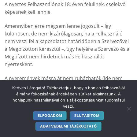
A nyertes Felhasználónak 18. éven felülinek, cselekvő
képesnek kell lennie.
Amennyiben erre mégsem lenne jogosult – így
különösen, de nem kizárólagosan, ha a Felhasználó
nem veszi fel a kapcsolatot határidőben a Szervezővel
a Megbízotton keresztül –, úgy helyére a Szervező és a
Megbízott nem hirdetnek más Felhasználót
nyertesként.
A nyeremények másra át nem ruházhatók (ide nem
értve a nyeremény irányadó feltételei szerinti
Kedves Látogató! Tájékoztatjuk, hogy a honlap felhasználói
lehetséges közös felhasználást) és készpénzre vagy
élmény fokozásának érdekében sütiket alkalmazunk. A
honlapunk használatával ön a tájékoztatásunkat tudomásul
másra sem válthatók át, azonban a nyereményről a
veszi.
Szervezőkhöz vagy a Megbízotthoz címzett
nyilatkozattal a nyertes Felhasználó lemondhat, amely
ELFOGADOM
ELUTASÍTOM
esetben – amennyiben még nem adta meg – a
ADATVÉDELMI TÁJÉKOZTATÓ
Felhasználó további adatait a Szervezők vagy a