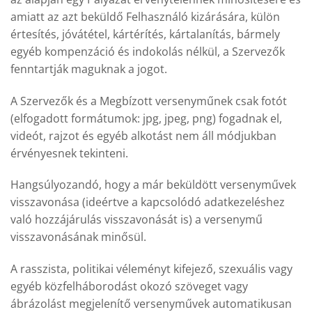
amiatt az azt beküldő Felhasználó kizárására, külön
értesítés, jóvátétel, kártérítés, kártalanítás, bármely
egyéb kompenzáció és indokolás nélkül, a Szervezők
fenntartják maguknak a jogot.
A Szervezők és a Megbízott versenyműnek csak fotót
(elfogadott formátumok: jpg, jpeg, png) fogadnak el,
videót, rajzot és egyéb alkotást nem áll módjukban
érvényesnek tekinteni.
Hangsúlyozandó, hogy a már beküldött versenyművek
visszavonása (ideértve a kapcsolódó adatkezeléshez
való hozzájárulás visszavonását is) a versenymű
visszavonásának minősül.
A rasszista, politikai véleményt kifejező, szexuális vagy
egyéb közfelháborodást okozó szöveget vagy
ábrázolást megjelenítő versenyművek automatikusan