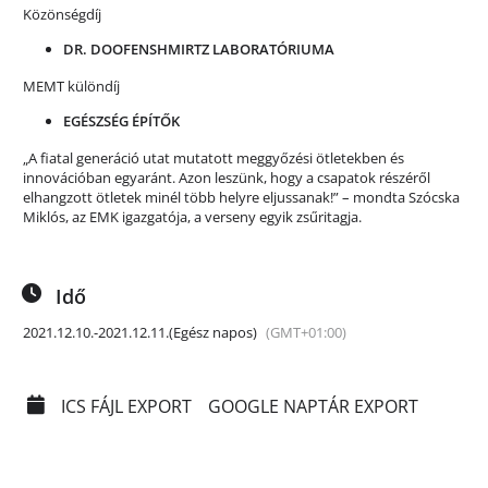
Közönségdíj
DR. DOOFENSHMIRTZ LABORATÓRIUMA
MEMT különdíj
EGÉSZSÉG ÉPÍTŐK
„A fiatal generáció utat mutatott meggyőzési ötletekben és
innovációban egyaránt. Azon leszünk, hogy a csapatok részéről
elhangzott ötletek minél több helyre eljussanak!” – mondta Szócska
Miklós, az EMK igazgatója, a verseny egyik zsűritagja.
Idő
2021.12.10.
-
2021.12.11.
(Egész napos)
(GMT+01:00)
ICS FÁJL EXPORT
GOOGLE NAPTÁR EXPORT