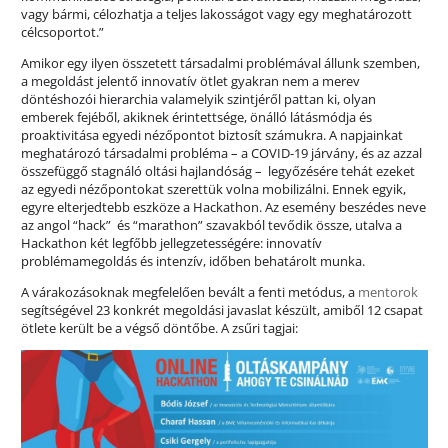
vagy bármi, célozhatja a teljes lakosságot vagy egy meghatározott
célcsoportot.”
Amikor egy ilyen összetett társadalmi problémával állunk szemben,
a megoldást jelentő innovatív ötlet gyakran nem a merev
döntéshozói hierarchia valamelyik szintjéről pattan ki, olyan
emberek fejéből, akiknek érintettsége, önálló látásmódja és
proaktivitása egyedi nézőpontot biztosít számukra. A napjainkat
meghatározó társadalmi probléma – a COVID-19 járvány, és az azzal
összefüggő stagnáló oltási hajlandóság – legyőzésére tehát ezeket
az egyedi nézőpontokat szerettük volna mobilizálni. Ennek egyik,
egyre elterjedtebb eszköze a Hackathon. Az esemény beszédes neve
az angol “hack” és “marathon” szavakból tevődik össze, utalva a
Hackathon két legfőbb jellegzetességére: innovatív
problémamegoldás és intenzív, időben behatárolt munka.
A várakozásoknak megfelelően bevált a fenti metódus, a
mentorok
segítségével 23 konkrét megoldási javaslat készült, amiből 12 csapat
ötlete került be a végső döntőbe. A zsűri tagjai: