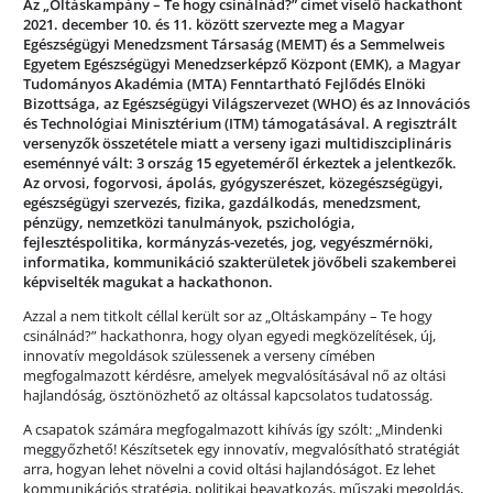
Az „Oltáskampány – Te hogy csinálnád?” címet viselő hackathont
2021. december 10. és 11. között szervezte meg a Magyar
Egészségügyi Menedzsment Társaság (MEMT) és a Semmelweis
Egyetem Egészségügyi Menedzserképző Központ (EMK), a Magyar
Tudományos Akadémia (MTA) Fenntartható Fejlődés Elnöki
Bizottsága, az Egészségügyi Világszervezet (WHO) és az Innovációs
és Technológiai Minisztérium (ITM) támogatásával. A regisztrált
versenyzők összetétele miatt a verseny igazi multidiszciplináris
eseménnyé vált: 3 ország 15 egyeteméről érkeztek a jelentkezők.
Az orvosi, fogorvosi, ápolás, gyógyszerészet, közegészségügyi,
egészségügyi szervezés, fizika, gazdálkodás, menedzsment,
pénzügy, nemzetközi tanulmányok, pszichológia,
fejlesztéspolitika, kormányzás-vezetés, jog, vegyészmérnöki,
informatika, kommunikáció szakterületek jövőbeli szakemberei
képviselték magukat a hackathonon.
Azzal a nem titkolt céllal került sor az „Oltáskampány – Te hogy
csinálnád?” hackathonra, hogy olyan egyedi megközelítések, új,
innovatív megoldások szülessenek a verseny címében
megfogalmazott kérdésre, amelyek megvalósításával nő az oltási
hajlandóság, ösztönözhető az oltással kapcsolatos tudatosság.
A csapatok számára megfogalmazott kihívás így szólt: „
Mindenki
meggyőzhető! Készítsetek egy innovatív, megvalósítható stratégiát
arra, hogyan lehet növelni a covid oltási hajlandóságot. Ez lehet
kommunikációs stratégia, politikai beavatkozás, műszaki megoldás,