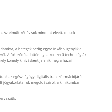
. Az elmúlt két év sok mindent elvett, de sok
atokra, a betegek pedig egyre inkább igénylik a
ről. A fokozódó adattömeg, a korszerű technológiák
mely komoly kihívásként jelenik meg a hazai
nk az egészségügy digitális transzformációjáról,
t jógyakorlatairól, megoldásairól, a klinikumban
ervezzük.