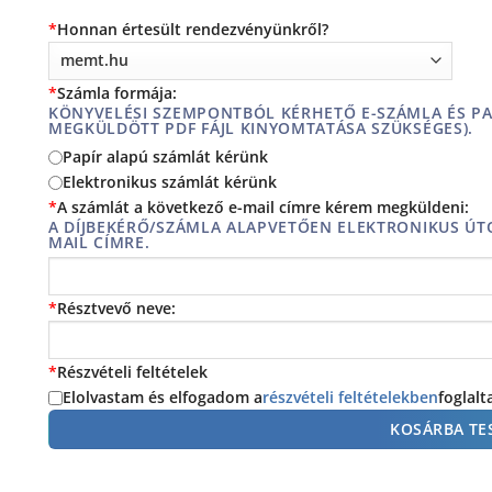
*
Honnan értesült rendezvényünkről?
*
Számla formája:
KÖNYVELÉSI SZEMPONTBÓL KÉRHETŐ E-SZÁMLA ÉS PAP
MEGKÜLDÖTT PDF FÁJL KINYOMTATÁSA SZÜKSÉGES).
Papír alapú számlát kérünk
Elektronikus számlát kérünk
*
A számlát a következő e-mail címre kérem megküldeni:
A DÍJBEKÉRŐ/SZÁMLA ALAPVETŐEN ELEKTRONIKUS ÚTO
MAIL CÍMRE.
*
Résztvevő neve:
*
Részvételi feltételek
Elolvastam és elfogadom a
részvételi feltételekben
foglalt
KOSÁRBA TE