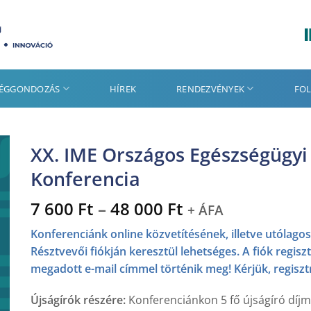
SÉGGONDOZÁS
HÍREK
RENDEZVÉNYEK
FOL
XX. IME Országos Egészségügy
Konferencia
Ártartomány:
7 600
Ft
–
48 000
Ft
+ ÁFA
7
Konferenciánk online közvetítésének, illetve utólago
600 Ft
Résztvevői fiókján keresztül lehetséges. A fiók regi
-
megadott e-mail címmel történik meg! Kérjük, regisztr
48
000 Ft
Újságírók részére:
Konferenciánkon 5 fő újságíró díjme