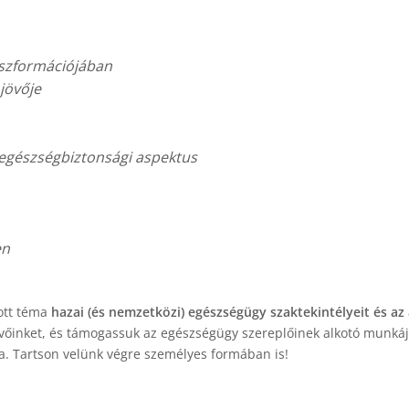
nszformációjában
jövője
egészségbiztonsági aspektus
en
ott téma
hazai (és nemzetközi) egészségügy szaktekintélyeit és az
evőinket, és támogassuk az egészségügy szereplőinek alkotó munkájá
a. Tartson velünk végre személyes formában is!