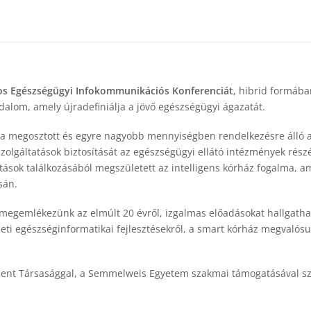
os Egészségügyi Infokommunikációs Konferenciát,
hibrid formában
adalom, amely újradefiniálja a jövő egészségügyi ágazatát.
 megosztott és egyre nagyobb mennyiségben rendelkezésre álló ad
lgáltatások biztosítását az egészségügyi ellátó intézmények részé
tások találkozásából megszületett az intelligens kórház fogalma, a
sán.
egemlékezünk az elmúlt 20 évről, izgalmas előadásokat hallgathatu
ti egészséginformatikai fejlesztésekről, a smart kórház megvalósul
nt Társasággal, a Semmelweis Egyetem szakmai támogatásával sz