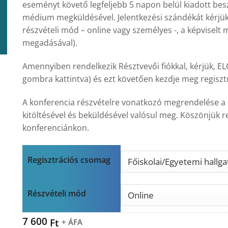
eseményt követő legfeljebb 5 napon belül kiadott bes
médium megküldésével. Jelentkezési szándékát kérjü
részvételi mód – online vagy személyes -, a képviselt
megadásával).
Amennyiben rendelkezik Résztvevői fiókkal, kérjük, EL
gombra kattintva) és ezt követően kezdje meg regisztrá
A konferencia részvételre vonatkozó megrendelése a 
kitöltésével és beküldésével valósul meg. Köszönjük re
konferenciánkon.
Regisztrációs csomag
Részvételi mód
7 600
Ft
+ ÁFA