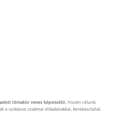
 adott témakör neves képviselői
t, hiszen célunk,
t a szokásos szakmai előadásokkal, kerekasztallal,