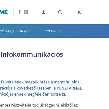
HU
YÓIRAT, ÉVKÖNYV
RÓLUNK
i Infokommunikációs
s felvételének megtekintése a memt.hu oldal,
sztrációja a következő részben, a PÉNZTÁRNÁL
ációját ennek megfelelően töltse ki.
ntes részvételét tudjuk fogadni, akiktől az