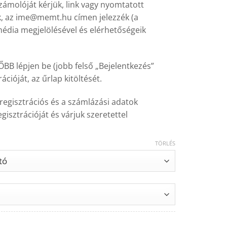
zámolóját kérjük, link vagy nyomtatott
k, az ime@memt.hu címen jelezzék (a
 média megjelölésével és elérhetőségeik
ŐBB lépjen be (jobb felső „Bejelentkezés”
cióját, az űrlap kitöltését.
regisztrációs és a számlázási adatok
gisztrációját és várjuk szeretettel
TÖRLÉS