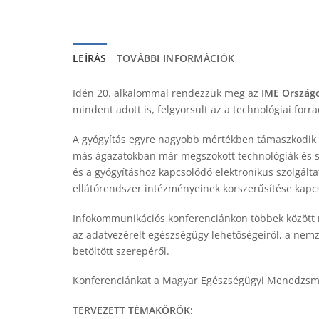
LEÍRÁS
TOVÁBBI INFORMÁCIÓK
Idén 20. alkalommal rendezzük meg az
IME Ország
mindent adott is, felgyorsult az a technológiai forr
A gyógyítás egyre nagyobb mértékben támaszkodik a
más ágazatokban már megszokott technológiák és szo
és a gyógyításhoz kapcsolódó elektronikus szolgálta
ellátórendszer intézményeinek korszerűsítése kapc
Infokommunikációs konferenciánkon többek között m
az adatvezérelt egészségügy lehetőségeiről, a nemze
betöltött szerepéről.
Konferenciánkat a Magyar Egészségügyi Menedzsme
TERVEZETT TÉMAKÖRÖK: