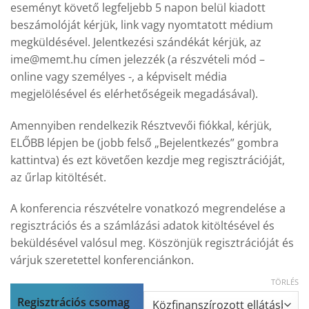
eseményt követő legfeljebb 5 napon belül kiadott
beszámolóját kérjük, link vagy nyomtatott médium
megküldésével. Jelentkezési szándékát kérjük, az
ime@memt.hu címen jelezzék (a részvételi mód –
online vagy személyes -, a képviselt média
megjelölésével és elérhetőségeik megadásával).
Amennyiben rendelkezik Résztvevői fiókkal, kérjük,
ELŐBB lépjen be (jobb felső „Bejelentkezés” gombra
kattintva) és ezt követően kezdje meg regisztrációját,
az űrlap kitöltését.
A konferencia részvételre vonatkozó megrendelése a
regisztrációs és a számlázási adatok kitöltésével és
beküldésével valósul meg. Köszönjük regisztrációját és
várjuk szeretettel konferenciánkon.
TÖRLÉS
Regisztrációs csomag