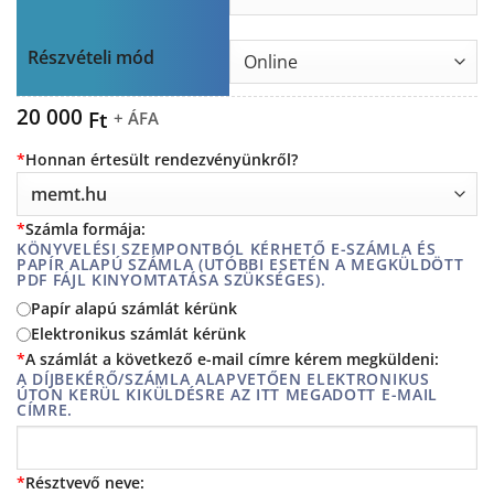
Részvételi mód
20 000
Ft
+ ÁFA
*
Honnan értesült rendezvényünkről?
*
Számla formája:
KÖNYVELÉSI SZEMPONTBÓL KÉRHETŐ E-SZÁMLA ÉS
PAPÍR ALAPÚ SZÁMLA (UTÓBBI ESETÉN A MEGKÜLDÖTT
PDF FÁJL KINYOMTATÁSA SZÜKSÉGES).
Papír alapú számlát kérünk
Elektronikus számlát kérünk
*
A számlát a következő e-mail címre kérem megküldeni:
A DÍJBEKÉRŐ/SZÁMLA ALAPVETŐEN ELEKTRONIKUS
ÚTON KERÜL KIKÜLDÉSRE AZ ITT MEGADOTT E-MAIL
CÍMRE.
*
Résztvevő neve: