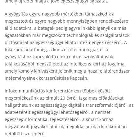
amely újradefiniálja a jövő egészségügyi ágazatát.
A gyógyítás egyre nagyobb mértékben támaszkodik a
megosztott és egyre nagyobb mennyiségben rendelkezésre
álló adatokra, a betegek pedig egyre inkább igénylik a más
ágazatokban már megszokott technológiák és szolgáltatások
biztosítását az egészségügyi ellátó intézmények részéről. A
fokozódó adattömeg, a korszerű technológiák és a
gyógyításhoz kapcsolódó elektronikus szolgáltatások
találkozásából megszületett az intelligens kórház fogalma,
amely komoly kihívásként jelenik meg a hazai ellátórendszer
intézményeinek korszerűsítése kapcsán.
Infokommunikációs konferenciánkon többek között
megemlékezünk az elmúlt 20 évről, izgalmas előadásokat
hallgathatunk az egészségügy digitális transzformációjáról, az
adatvezérelt egészségügy lehetőségeiről, a nemzeti
egészséginformatikai fejlesztésekről, a smart kórház
megvalósult jógyakorlatairól, megoldásairól, a klinikumban
betöltött szerepéről.