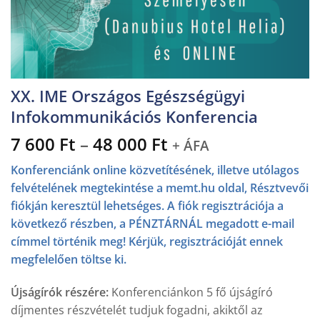
XX. IME Országos Egészségügyi
Infokommunikációs Konferencia
Ártartomány:
7 600
Ft
–
48 000
Ft
+ ÁFA
7
Konferenciánk online közvetítésének, illetve utólagos
600 Ft
felvételének megtekintése a memt.hu oldal, Résztvevői
-
fiókján keresztül lehetséges. A fiók regisztrációja a
48
következő részben, a PÉNZTÁRNÁL megadott e-mail
000 Ft
címmel történik meg! Kérjük, regisztrációját ennek
megfelelően töltse ki.
Újságírók részére:
Konferenciánkon 5 fő újságíró
díjmentes részvételét tudjuk fogadni, akiktől az