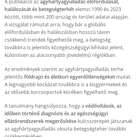
A publikáció az
agyhártyagyulladás előfordulását,
halálozását és betegségterhét
elemzi 1990 és 2023
között, több mint 200 ország és terület adatai alapján.
A vizsgálat rámutat arra, hogy bár a globális
előfordulásban és halálozásban hosszú távon
csökkenő trendek figyelhetők meg, a betegség
továbbra is jelentős közegészségügyi kihívást jelent,
különösen az alacsonyabb jövedelmű régiókban.
Az eredmények szerint az agyhártyagyulladás terhe
jelentős
földrajzi és életkori egyenlőtlenségeket
mutat.
A legnagyobb kockázat továbbra is a kisgyermekek és
az idősebb korcsoportok körében figyelhető meg.
A tanulmány hangsúlyozza, hogy a
védőoltások, az
időben történő diagnózis és az egészségügyi
ellátórendszerek megerősítése
kulcsszerepet játszanak
az agyhártyagyulladás okozta betegségteher további
csökkentésében.