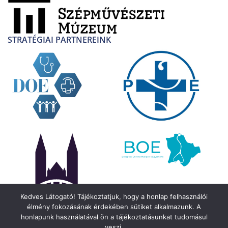
STRATÉGIAI PARTNEREINK
Kedves Látogató! Tájékoztatjuk, hogy a honlap felhasználói
élmény fokozásának érdekében sütiket alkalmazunk. A
honlapunk használatával ön a tájékoztatásunkat tudomásul
veszi.