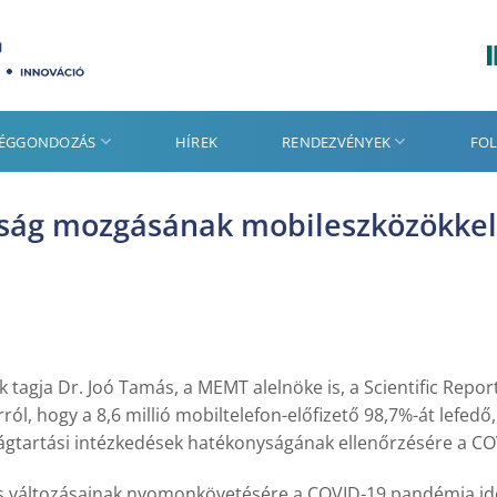
SÉGGONDOZÁS
HÍREK
RENDEZVÉNYEK
FOL
sság mozgásának mobileszközökkel
 tagja Dr. Joó Tamás, a MEMT alelnöke is, a Scientific Rep
l, hogy a 8,6 millió mobiltelefon-előfizető 98,7%-át lefedő,
lságtartási intézkedések hatékonyságának ellenőrzésére a CO
tás változásainak nyomonkövetésére a COVID-19 pandémia i