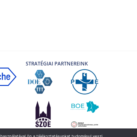
STRATÉGIAI PARTNEREINK
használatával ön a tájékoztatásunkat tudomásul veszi.