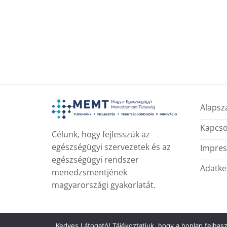
Alapsz
Kapcso
Célunk, hogy fejlesszük az
egészségügyi szervezetek és az
Impre
egészségügyi rendszer
Adatkez
menedzsmentjének
magyarországi gyakorlatát.
Kedves Látogató! Tájékoztatjuk, hogy a honlap felhas