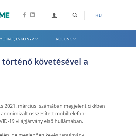
HU
YÓIRAT, ÉVKÖNYV
RÓLUNK
 történő követésével a
orts 2021. márciusi számában megjelent cikkben
 anonimizált összesített mobiltelefon-
VID-19 világjárvány első hullámában.
dején, de meglepően kevés tanulmány