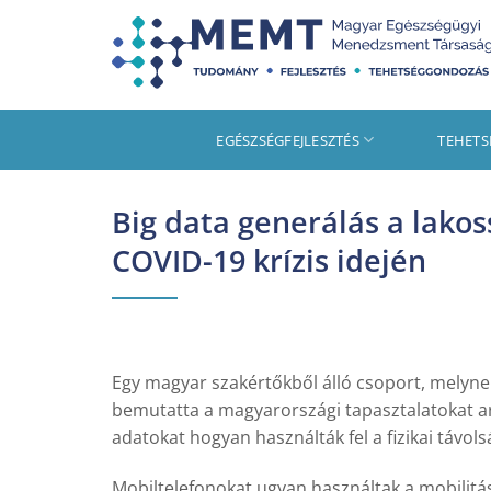
Skip
to
content
EGÉSZSÉGFEJLESZTÉS
TEHET
Big data generálás a lako
COVID-19 krízis idején
Egy magyar szakértőkből álló csoport, melynek
bemutatta a magyarországi tapasztalatokat arró
adatokat hogyan használták fel a fizikai távo
Mobiltelefonokat ugyan használtak a mobili