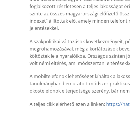
foglalkozott részletesen a teljes lakosságot 
szinte az összes magyarországi előfizető össze
indexet” állítottak elő, amely minden telefon
jelentésekkel.
A szakpolitikai változások következményeit, pé
megrohamozásával, még a korlátozások beveze
költöztek le a nyaralóikba. Országos szinten 
volt némi eltérés, ami módszertani eltérések
A mobiltelefonok lehetőséget kínáltak a lako
tanulmányban bemutatott módszer praktikus és
okostelefonok elterjedtsége szerény, bár ne
A teljes cikk elérhető ezen a linken:
https://na