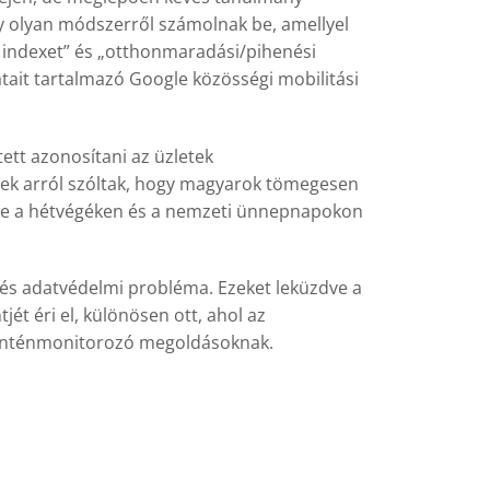
egy olyan módszerről számolnak be, amellyel
si indexet” és „otthonmaradási/pihenési
tait tartalmazó Google közösségi mobilitási
tett azonosítani az üzletek
yek arról szóltak, hogy magyarok tömegesen
l, de a hétvégéken és a nemzeti ünnepnapokon
 és adatvédelmi probléma. Ezeket leküzdve a
t éri el, különösen ott, ahol az
aranténmonitorozó megoldásoknak.