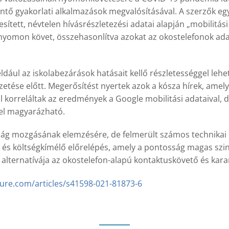
érintő gyakorlati alkalmazások megvalósításával. A szerzők 
sített, névtelen hívásrészletezési adatai alapján „mobilitá
t nyomon követ, összehasonlítva azokat az okostelefonok ada
ldául az iskolabezárások hatásait kellő részletességgel lehe
tése előtt. Megerősítést nyertek azok a kósza hírek, amel
jól korreláltak az eredmények a Google mobilitási adataiva
kel magyarázható.
sság mozgásának elemzésére, de felmerült számos technikai
 költségkímélő előrelépés, amely a pontosság magas szintjé
m alternatívája az okostelefon-alapú kontaktuskövető és k
ture.com/articles/s41598-021-81873-6