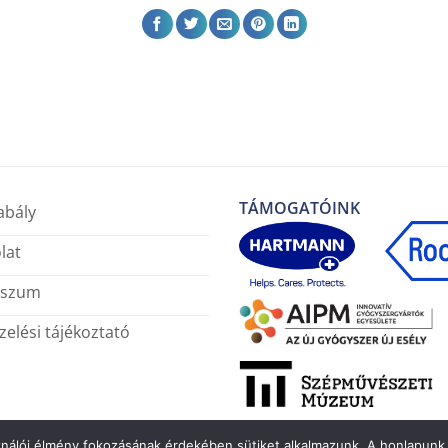
TÁMOGATÓINK
abály
lat
sszum
elési tájékoztató
ználói élmény fokozásának érdekében sütiket alkalmazunk. A honlapunk 