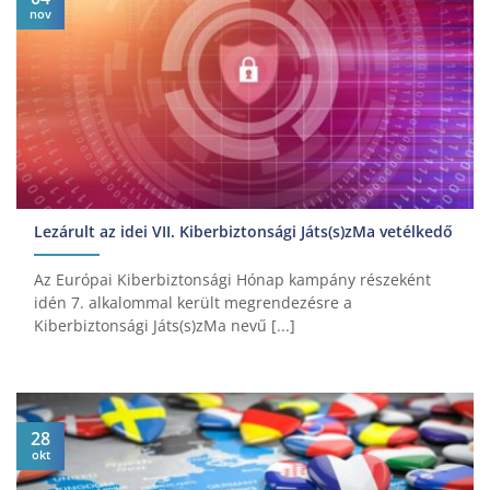
nov
Lezárult az idei VII. Kiberbiztonsági Játs(s)zMa vetélkedő
Az Európai Kiberbiztonsági Hónap kampány részeként
idén 7. alkalommal került megrendezésre a
Kiberbiztonsági Játs(s)zMa nevű [...]
28
okt