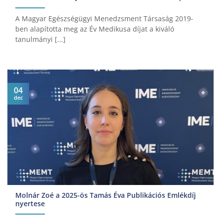
A Magyar Egészségügyi Menedzsment Társaság 2019-
ben alapította meg az Év Medikusa díjat a kiváló
tanulmányi [...]
04
dec
Molnár Zoé a 2025-ös Tamás Éva Publikációs Emlékdíj
nyertese