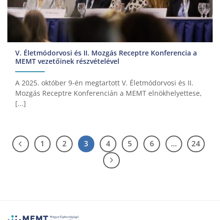
V. Életmódorvosi és II. Mozgás Receptre Konferencia a
MEMT vezetőinek részvételével
A 2025. október 9-én megtartott V. Életmódorvosi és II.
Mozgás Receptre Konferencián a MEMT elnökhelyettese,
[...]
1
2
3
4
5
6
…
24