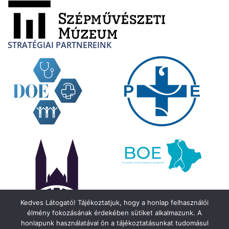
STRATÉGIAI PARTNEREINK
Kedves Látogató! Tájékoztatjuk, hogy a honlap felhasználói
élmény fokozásának érdekében sütiket alkalmazunk. A
honlapunk használatával ön a tájékoztatásunkat tudomásul