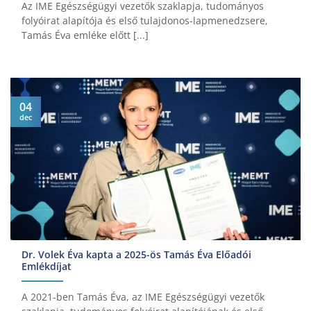
Az IME Egészségügyi vezetők szaklapja, tudományos
folyóirat alapítója és első tulajdonos-lapmenedzsere,
Tamás Éva emléke előtt [...]
04
dec
Dr. Volek Éva kapta a 2025-ös Tamás Éva Előadói
Emlékdíjat
A 2021-ben Tamás Éva, az IME Egészségügyi vezetők