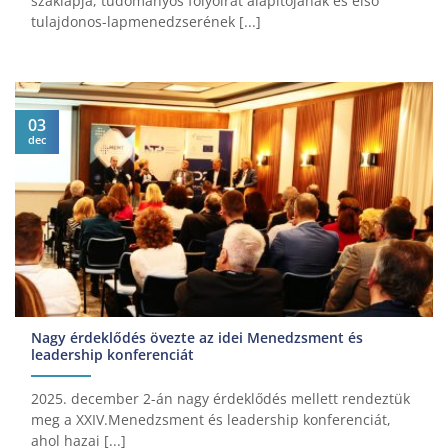
szaklapja, tudományos folyóirat alapítójának és első
tulajdonos-lapmenedzserének [...]
03
dec
Nagy érdeklődés övezte az idei Menedzsment és
leadership konferenciát
2025. december 2-án nagy érdeklődés mellett rendeztük
meg a XXIV.Menedzsment és leadership konferenciát,
ahol hazai [...]