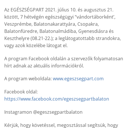
Az EGÉSZSÉGPART 2021. július 10. és augusztus 21.
között, 7 hétvégén egészségügyi “vándortáborként’,
Veszprémbe, Balatonakarattyára, Csopakra,
Balatonfüredre, Balatonalmádiba, Gyenesdiásra és
Keszthelyre (08.21-22.); a leglátogatottabb strandokra,
vagy azok közelébe látogat el.
A program Facebook oldalán a szervezők folyamatosan
hírt adnak az aktuális információkról.
A program weboldala:
www.egeszsegpart.com
Facebook oldal:
https://www.facebook.com/egeszsegpartbalaton
Instagramon @egeszsegpartbalaton
Kérjük, hogy követéssel, megosztással segítsük, hogy