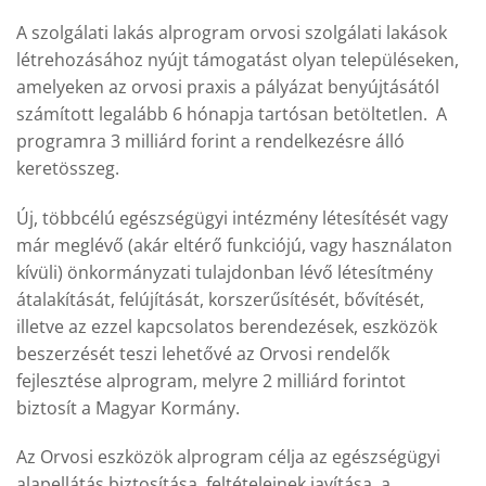
A szolgálati lakás alprogram orvosi szolgálati lakások
létrehozásához nyújt támogatást olyan településeken,
amelyeken az orvosi praxis a pályázat benyújtásától
számított legalább 6 hónapja tartósan betöltetlen. A
programra 3 milliárd forint a rendelkezésre álló
keretösszeg.
Új, többcélú egészségügyi intézmény létesítését vagy
már meglévő (akár eltérő funkciójú, vagy használaton
kívüli) önkormányzati tulajdonban lévő létesítmény
átalakítását, felújítását, korszerűsítését, bővítését,
illetve az ezzel kapcsolatos berendezések, eszközök
beszerzését teszi lehetővé az Orvosi rendelők
fejlesztése alprogram, melyre 2 milliárd forintot
biztosít a Magyar Kormány.
Az Orvosi eszközök alprogram célja az egészségügyi
alapellátás biztosítása, feltételeinek javítása, a