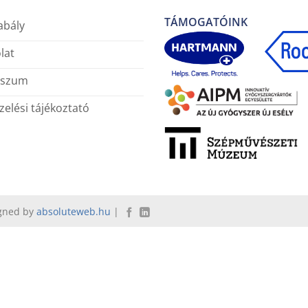
TÁMOGATÓINK
abály
lat
sszum
elési tájékoztató
igned by
absoluteweb.hu
|