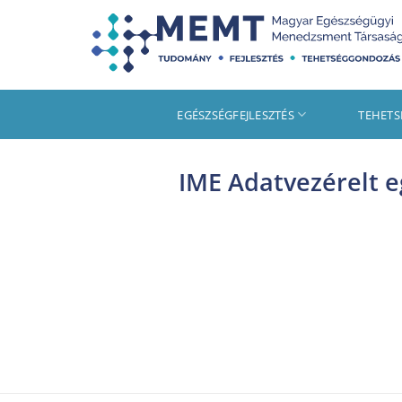
Skip
to
content
EGÉSZSÉGFEJLESZTÉS
TEHET
IME Adatvezérelt 