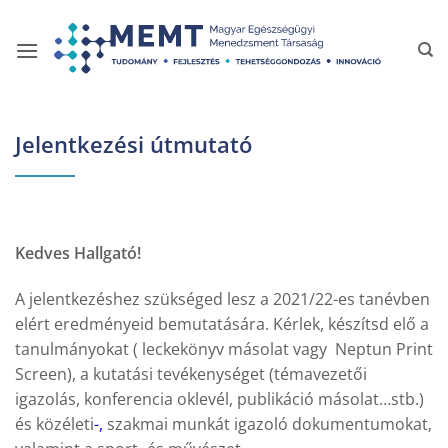
Skip
to
content
Jelentkezési útmutató
Kedves Hallgató!
A jelentkezéshez szükséged lesz a 2021/22-es tanévben
elért eredményeid bemutatására. Kérlek, készítsd elő a
tanulmányokat
( leckekönyv másolat vagy Neptun Print
Screen), a kutatási tevékenységet
(témavezetői
igazolás, konferencia oklevél, publikáció másolat…stb.)
és közéleti
-,
szakmai munkát
igazoló dokumentumokat,