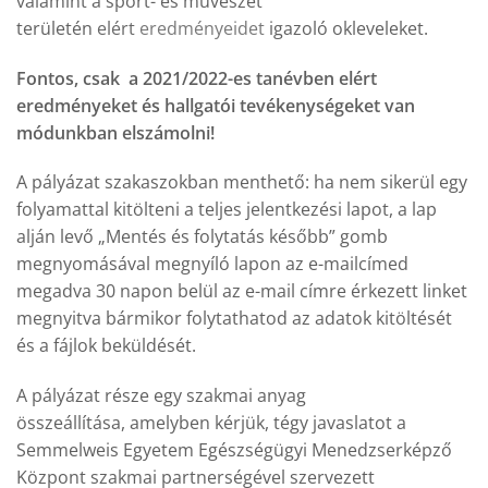
valamint a sport- és művészet
területén
elért
eredményeidet
igazoló okleveleket.
Fontos, csak a 2021/2022-es tanévben elért
eredményeket és hallgatói tevékenységeket van
módunkban elszámolni!
A pályázat szakaszokban menthető: ha nem sikerül egy
folyamattal kitölteni a teljes jelentkezési lapot, a lap
alján levő „Mentés és folytatás később” gomb
megnyomásával megnyíló lapon az e-mailcímed
megadva 30 napon belül az e-mail címre érkezett linket
megnyitva bármikor folytathatod az adatok kitöltését
és a fájlok beküldését.
A pályázat része egy szakmai anyag
összeállítása, amelyben kérjük, tégy javaslatot a
Semmelweis Egyetem Egészségügyi Menedzserképző
Központ szakmai partnerségével szervezett