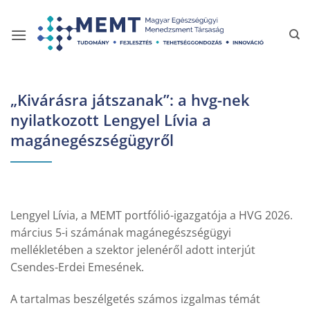
Skip
to
content
„Kivárásra játszanak”: a hvg-nek
nyilatkozott Lengyel Lívia a
magánegészségügyről
Lengyel Lívia, a MEMT portfólió-igazgatója a HVG 2026.
március 5-i számának magánegészségügyi
mellékletében a szektor jelenéről adott interjút
Csendes-Erdei Emesének.
A tartalmas beszélgetés számos izgalmas témát