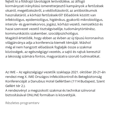
fejtett ki a földrajzi távolságok lerövidülése, az átfogó
kormányzati irányítású ismeretterjesztő kampányok a fertőzések
okairól, megelőzésükről, a védőoltásokról, az antibiotikumok
használatáról, a kórházi fertőzésekről? Előadóink között van
infektológus, epidemiológus, higiénikus, gyakorló mikrobiológus,
intenzív- és gyermekorvos, jogász, kórházi vezető, nemzetközi és
hazai szervezet vezető tisztségviselője, tudománytörténész,
kommunikációs szakember, szociálpszichológus.
Magától értetődik, hogy ebben az évben az új típusú koronavírus
világjárványa adja a konferencia kiemelt témáját. Máshol
még el nem hangzott előadások foglalják össze a szakmai
közösségek, az egészségügyi vezetés, a sajtó és rajtuk keresztül
a lakosság számára fontos, magyarázatra szoruló tudnivalókat.
Az IME – Az egészségügyi vezetők szaklapja 2021. október 20-21-én
rendezi meg X. IME Országos Infekciókontroll és Betegbiztonság
Konferenciáját a Danubius Hotel Gellértben (1114 Budapest, Szent
Gellért tér 2.).
A rendezvényt a megszokott szakmai és technikai színvonal
biztosításával ONLINE formában is közvetítjük.
Részletes programterv