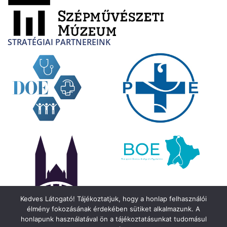
STRATÉGIAI PARTNEREINK
Kedves Látogató! Tájékoztatjuk, hogy a honlap felhasználói
élmény fokozásának érdekében sütiket alkalmazunk. A
honlapunk használatával ön a tájékoztatásunkat tudomásul