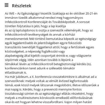
Részletek
Az IME – Az Egészségügyi Vezetők Szaklapja ez év október 20-21-én
immáron tizedik alkalommal rendezi meg hagyományos
Infekciókontroll Konferenciáját és Továbbképzését. A sorozat
töretlen folytatása is jelzi, hogy a lap kiadója
és az új laptulajdonos is osztja a szervezők véleményét, hogy az
infekciókontroll-tevékenységek és annak a kórházi
menedzsmentek felé történő bemutatása képezik az egészségügy
egyik legjelentősebb és jelentőségében egyre fokozódó
transzlációs teendőjét függetlenül attól, hogy a fertőzések egyes
közösségeket, a népesség foglalkozási vagy
alapbetegség által kijelölt csoportjait érintik-e, vagy világszerte
söpörnek végig. Idén azonban tovább is lépünk a
témákkal: lévén az infekciókontroll betegbiztonsági kérdés (is),
konferenciánkon teret adunk e szélesebb témakör
előadásainak is.
Ha már jubileum, a X. konferencia visszatekintésre is alkalmat ad a
szervezőknek: melyek voltak az elmúlt évtized legfontosabb
témái, ezek közül melyek látszanak megoldódni, illetve időszerűek a
mai napig is. Kérdés, hogy a prevenció mennyire fontos
összlakossági szinten és az egészségügyi ellátás részeként, hogy
melyek a multirezisztens kórokozók emelkedő előfordulásának
okai és ezt hogyan lehetne visszafordítani. Vajon milyen hatást