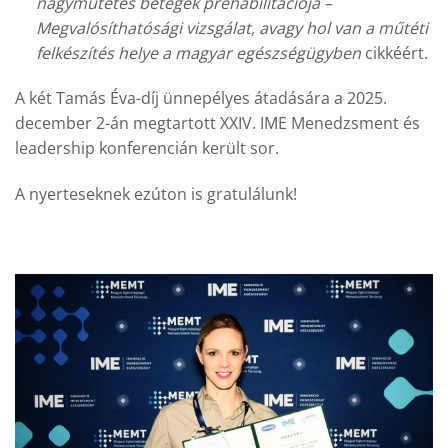
nagyműtétes betegek prehabilitációja
–
Megvalósíthatósági vizsgálat, avagy hol van a műtéti
felkészítés helye a magyar egészségügyben
cikkéért.
A két Tamás Éva-díj ünnepélyes átadására a 2025.
december 2-án megtartott XXIV. IME Menedzsment és
leadership konferencián került sor.
A nyerteseknek ezúton is gratulálunk!