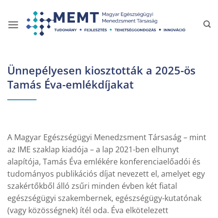
Skip
to
content
Ünnepélyesen kiosztották a 2025-ös
Tamás Éva-emlékdíjakat
A Magyar Egészségügyi Menedzsment Társaság – mint
az IME szaklap kiadója – a lap 2021-ben elhunyt
alapítója, Tamás Éva emlékére konferenciaelőadói és
tudományos publikációs díjat nevezett el, amelyet egy
szakértőkből álló zsűri minden évben két fiatal
egészségügyi szakembernek, egészségügy-kutatónak
(vagy közösségnek) ítél oda. Éva elkötelezett