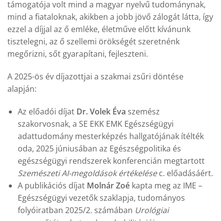
támogatója volt mind a magyar nyelvű tudománynak,
mind a fiataloknak, akikben a jobb jövő zálogát látta, így
ezzel a díjjal az ő emléke, életműve előtt kívánunk
tisztelegni, az ő szellemi örökségét szeretnénk
megőrizni, sőt gyarapítani, fejleszteni.
A 2025-ös év díjazottjai a szakmai zsűri döntése
alapján:
Az előadói díjat
Dr. Volek Éva
szemész
szakorvosnak, a SE EKK EMK Egészségügyi
adattudomány mesterképzés hallgatójának ítélték
oda, 2025 júniusában az Egészségpolitika és
egészségügyi rendszerek konferencián megtartott
Szemészeti AI-megoldások értékelése
c. előadásáért.
A publikációs díjat
Molnár Zoé
kapta meg az IME –
Egészségügyi vezetők szaklapja, tudományos
folyóiratban 2025/2. számában
Urológiai